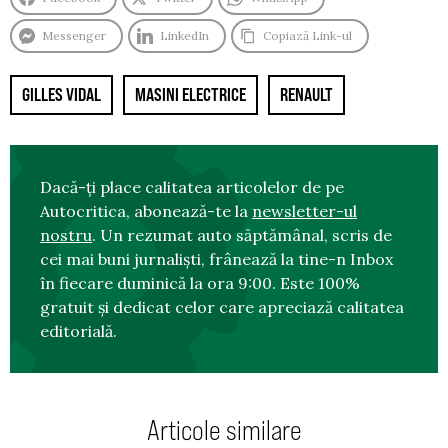
Messenger
LinkedIn
Copiază Link-ul
GILLES VIDAL
MASINI ELECTRICE
RENAULT
Dacă-ți place calitatea articolelor de pe
Autocritica, abonează-te la
newsletter-ul
nostru
. Un rezumat auto săptămânal, scris de
cei mai buni jurnaliști, frânează la tine-n Inbox
în fiecare duminică la ora 9:00. Este 100%
gratuit și dedicat celor care apreciază calitatea
editorială.
Articole similare