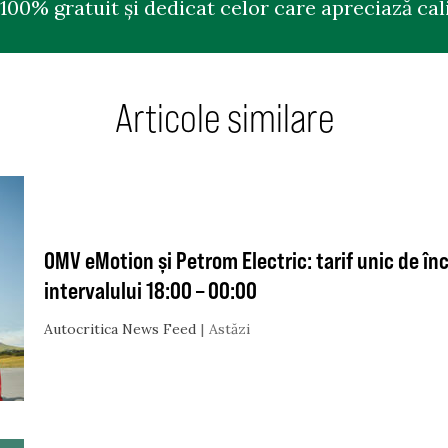
100% gratuit și dedicat celor care apreciază cali
Articole similare
OMV eMotion și Petrom Electric: tarif unic de în
intervalului 18:00 – 00:00
Autocritica News Feed
Astăzi