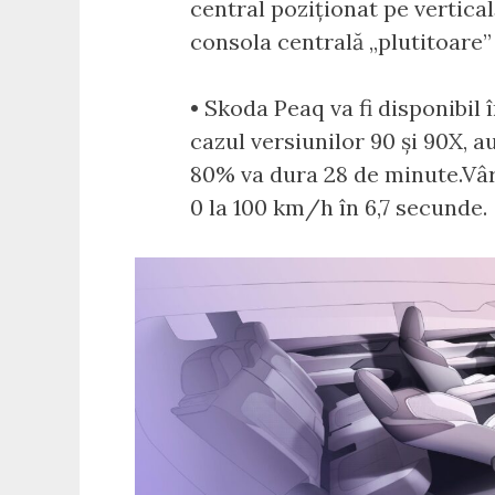
central poziționat pe vertica
consola centrală „plutitoare”
• Skoda Peaq va fi disponibil î
cazul versiunilor 90 și 90X, a
80% va dura 28 de minute.Vârf
0 la 100 km/h în 6,7 secunde.