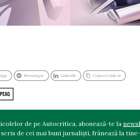
sApp
Messenger
LinkedIn
Copiază Link-ul
 PEAQ
ticolelor de pe Autocritica, abonează-te la
newsl
cris de cei mai buni jurnaliști, frânează la tine-