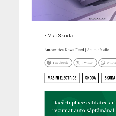
• Via: Skoda
Autocritica News Feed
Acum 49 zile
Facebook
Twitter
What
MASINI ELECTRICE
SKODA
SKODA
Dacă-ți place calitatea ar
rezumat auto săptămânal, s