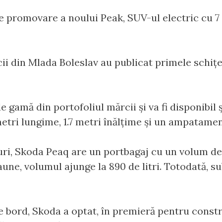
promovare a noului Peak, SUV-ul electric cu 7 l
rcii din Mlada Boleslav au publicat primele schiț
 gamă din portofoliul mărcii și va fi disponibil ș
etri lungime, 1.7 metri înălțime și un ampatame
uri, Skoda Peaq are un portbagaj cu un volum de 
aune, volumul ajunge la 890 de litri. Totodată, s
de bord, Skoda a optat, în premieră pentru const