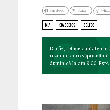
Facebook
Twitter
What
KIA
KIA SELTOS
SELTOS
Dacă-ți place calitatea ar
rezumat auto săptămânal, s
duminică la ora 9:00. Este 