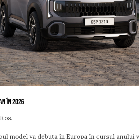
AN ÎN 2026
ltos.
oul model va debuta în Europa în cursul anului vi