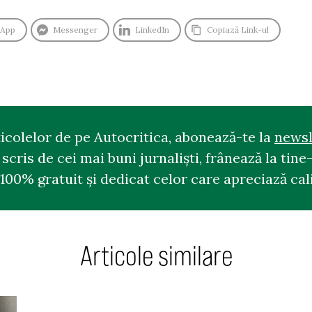
sApp
Messenger
LinkedIn
Copiază Link-ul
ticolelor de pe Autocritica, abonează-te la
newsl
cris de cei mai buni jurnaliști, frânează la tine-
100% gratuit și dedicat celor care apreciază cali
Articole similare