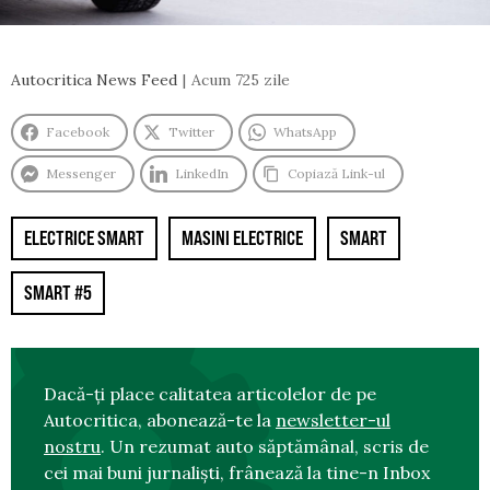
Autocritica News Feed
Acum 725 zile
Facebook
Twitter
WhatsApp
Messenger
LinkedIn
Copiază Link-ul
ELECTRICE SMART
MASINI ELECTRICE
SMART
SMART #5
Dacă-ți place calitatea articolelor de pe
Autocritica, abonează-te la
newsletter-ul
nostru
. Un rezumat auto săptămânal, scris de
cei mai buni jurnaliști, frânează la tine-n Inbox