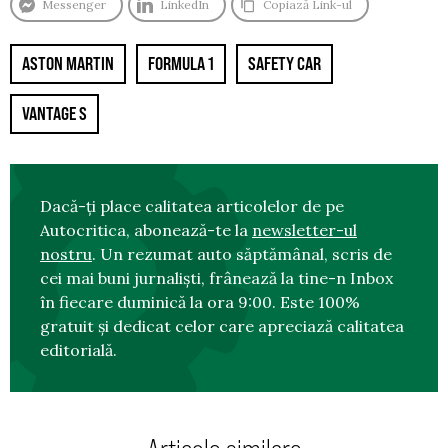
Messenger
LinkedIn
Copiază Link-ul
ASTON MARTIN
FORMULA 1
SAFETY CAR
VANTAGE S
Dacă-ți place calitatea articolelor de pe
Autocritica, abonează-te la
newsletter-ul
nostru
. Un rezumat auto săptămânal, scris de
cei mai buni jurnaliști, frânează la tine-n Inbox
în fiecare duminică la ora 9:00. Este 100%
gratuit și dedicat celor care apreciază calitatea
editorială.