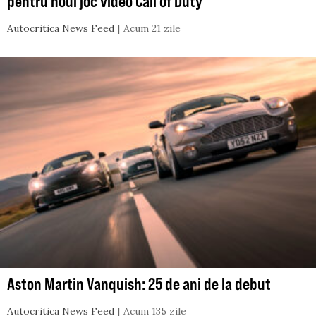
pentru noul joc video Call of Duty
Autocritica News Feed
Acum 21 zile
Aston Martin Vanquish: 25 de ani de la debut
Autocritica News Feed
Acum 135 zile