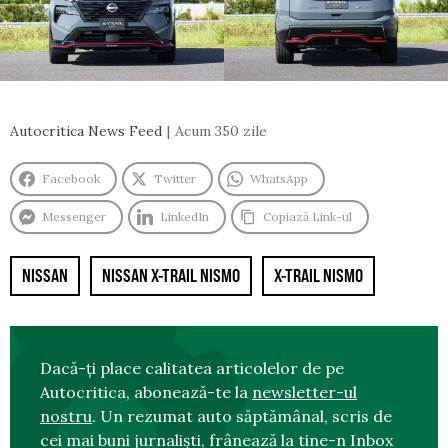
Autocritica News Feed
Acum 350 zile
Facebook
Twitter
WhatsApp
Messenger
LinkedIn
Copiază Link-ul
NISSAN
NISSAN X-TRAIL NISMO
X-TRAIL NISMO
Dacă-ți place calitatea articolelor de pe
Autocritica, abonează-te la
newsletter-ul
nostru
. Un rezumat auto săptămânal, scris de
cei mai buni jurnaliști, frânează la tine-n Inbox