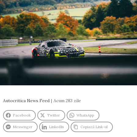
Autocritica News Feed
Acum 283 zile
Facebook
Twitter
WhatsApp
Messenger
LinkedIn
Copiază Link-ul