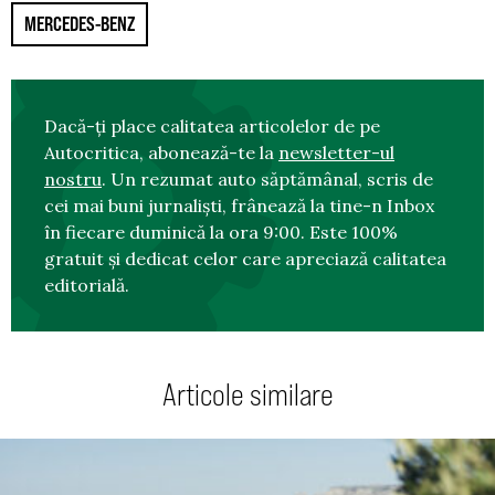
MERCEDES-BENZ
Dacă-ți place calitatea articolelor de pe
Autocritica, abonează-te la
newsletter-ul
nostru
. Un rezumat auto săptămânal, scris de
cei mai buni jurnaliști, frânează la tine-n Inbox
în fiecare duminică la ora 9:00. Este 100%
gratuit și dedicat celor care apreciază calitatea
editorială.
Articole similare