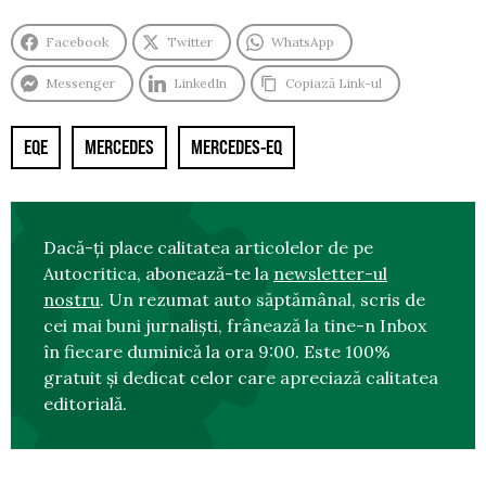
Facebook
Twitter
WhatsApp
Messenger
LinkedIn
Copiază Link-ul
EQE
MERCEDES
MERCEDES-EQ
Dacă-ți place calitatea articolelor de pe
Autocritica, abonează-te la
newsletter-ul
nostru
. Un rezumat auto săptămânal, scris de
cei mai buni jurnaliști, frânează la tine-n Inbox
în fiecare duminică la ora 9:00. Este 100%
gratuit și dedicat celor care apreciază calitatea
editorială.