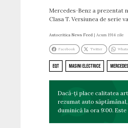
Mercedes-Benz a prezentat no
Clasa T. Versiunea de serie va 
Autocritica News Feed
Acum 1914 zile
Facebook
Twitter
What
EQT
MASINI ELECTRICE
MERCEDE
Dacă-ți place calitatea ar
rezumat auto săptămânal, s
duminică la ora 9:00. Este 