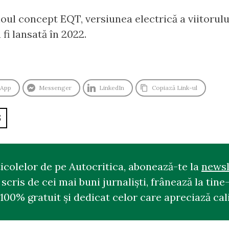
ul concept EQT, versiunea electrică a viitorulu
fi lansată în 2022.
sApp
Messenger
LinkedIn
Copiază Link-ul
S
ticolelor de pe Autocritica, abonează-te la
newsl
cris de cei mai buni jurnaliști, frânează la tine-
100% gratuit și dedicat celor care apreciază cali