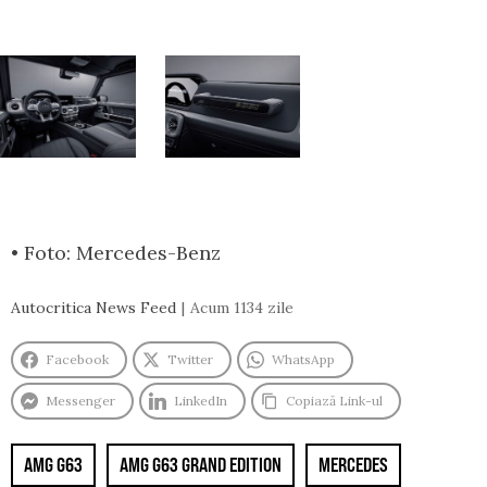
• Foto: Mercedes-Benz
Autocritica News Feed
Acum 1134 zile
Facebook
Twitter
WhatsApp
Messenger
LinkedIn
Copiază Link-ul
AMG G63
AMG G63 GRAND EDITION
MERCEDES