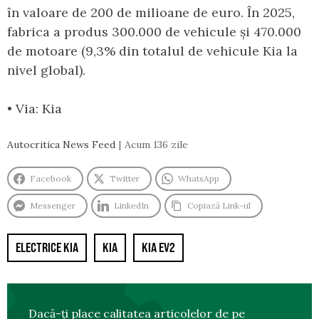
în valoare de 200 de milioane de euro. În 2025,
fabrica a produs 300.000 de vehicule și 470.000
de motoare (9,3% din totalul de vehicule Kia la
nivel global).
• Via: Kia
Autocritica News Feed
Acum 136 zile
Facebook
Twitter
WhatsApp
Messenger
LinkedIn
Copiază Link-ul
ELECTRICE KIA
KIA
KIA EV2
Dacă-ți place calitatea articolelor de pe