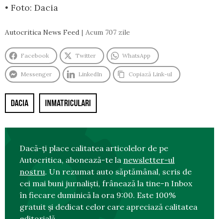
• Foto: Dacia
Autocritica News Feed
Acum 707 zile
Facebook
Twitter
WhatsApp
Messenger
LinkedIn
Copiază Link-ul
DACIA
INMATRICULARI
Dacă-ți place calitatea articolelor de pe
Autocritica, abonează-te la
newsletter-ul
nostru
. Un rezumat auto săptămânal, scris de
cei mai buni jurnaliști, frânează la tine-n Inbox
în fiecare duminică la ora 9:00. Este 100%
gratuit și dedicat celor care apreciază calitatea
editorială.