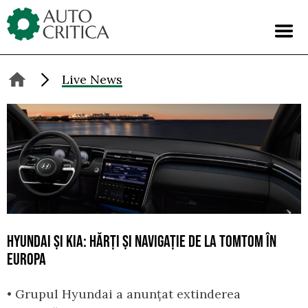
Skip
to
content
Live News
HYUNDAI ȘI KIA: HĂRȚI ȘI NAVIGAȚIE DE LA TOMTOM ÎN
EUROPA
• Grupul Hyundai a anunțat extinderea