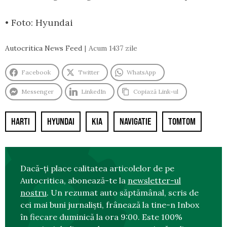
• Foto: Hyundai
Autocritica News Feed
Acum 1437 zile
Facebook
Twitter
WhatsApp
Messenger
LinkedIn
Copiază Link-ul
HARTI
HYUNDAI
KIA
NAVIGATIE
TOMTOM
Dacă-ți place calitatea articolelor de pe
Autocritica, abonează-te la
newsletter-ul
nostru
. Un rezumat auto săptămânal, scris de
cei mai buni jurnaliști, frânează la tine-n Inbox
în fiecare duminică la ora 9:00. Este 100%