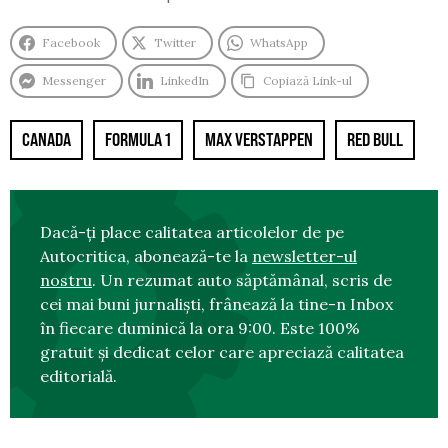
Facebook
Twitter
WhatsApp
Messenger
LinkedIn
Copiază Link-ul
CANADA
FORMULA 1
MAX VERSTAPPEN
RED BULL
Dacă-ți place calitatea articolelor de pe
Autocritica, abonează-te la
newsletter-ul
nostru
. Un rezumat auto săptămânal, scris de
cei mai buni jurnaliști, frânează la tine-n Inbox
în fiecare duminică la ora 9:00. Este 100%
gratuit și dedicat celor care apreciază calitatea
editorială.