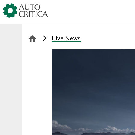
Skip
to
content
Live News