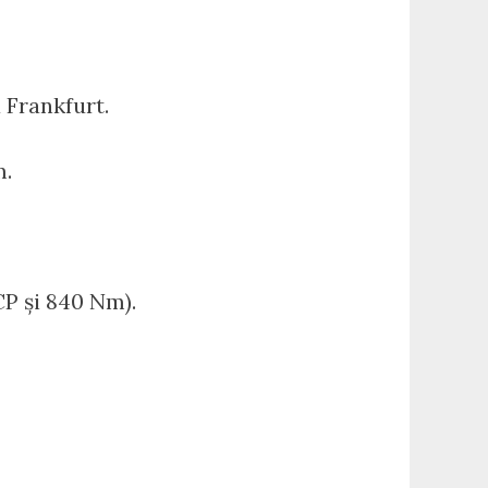
a Frankfurt.
m.
CP și 840 Nm).