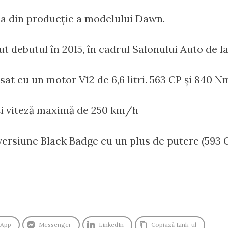
rea din producție a modelului Dawn.
ut debutul în 2015, în cadrul Salonului Auto de l
at cu un motor V12 de 6,6 litri. 563 CP și 840 N
și viteză maximă de 250 km/h
 versiune Black Badge cu un plus de putere (593 
sApp
Messenger
LinkedIn
Copiază Link-ul