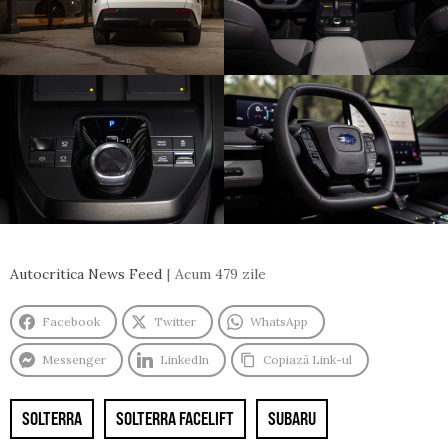
Autocritica News Feed
Acum 479 zile
Facebook
Twitter
WhatsApp
Messenger
LinkedIn
Copiază Link-ul
SOLTERRA
SOLTERRA FACELIFT
SUBARU