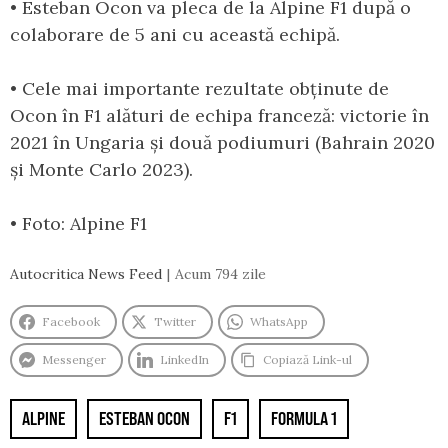
• Esteban Ocon va pleca de la Alpine F1 după o
colaborare de 5 ani cu această echipă.
• Cele mai importante rezultate obținute de
Ocon în F1 alături de echipa franceză: victorie în
2021 în Ungaria și două podiumuri (Bahrain 2020
și Monte Carlo 2023).
• Foto: Alpine F1
Autocritica News Feed
Acum 794 zile
Facebook
Twitter
WhatsApp
Messenger
LinkedIn
Copiază Link-ul
ALPINE
ESTEBAN OCON
F1
FORMULA 1