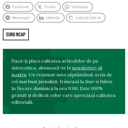
Facebook
Twitter
WhatsApp
Messenger
LinkedIn
Copiază Link-ul
EURO NCAP
Dacă-ți place calitatea articolelor de pe
Autocritica, abonează-te la
newsletter-ul
nostru
. Un rezumat auto săptămânal, scris de
cei mai buni jurnaliști, frânează la tine-n Inbox
în fiecare duminică la ora 9:00. Este 100%
gratuit și dedicat celor care apreciază calitatea
editorială.