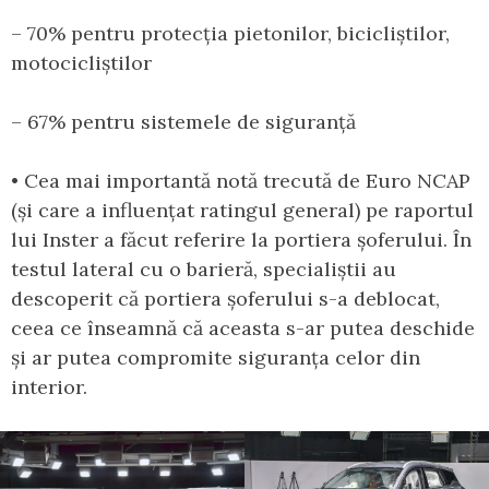
– 70% pentru protecția pietonilor, bicicliștilor,
motocicliștilor
– 67% pentru sistemele de siguranță
• Cea mai importantă notă trecută de Euro NCAP
(și care a influențat ratingul general) pe raportul
lui Inster a făcut referire la portiera șoferului. În
testul lateral cu o barieră, specialiștii au
descoperit că portiera șoferului s-a deblocat,
ceea ce înseamnă că aceasta s-ar putea deschide
și ar putea compromite siguranța celor din
interior.