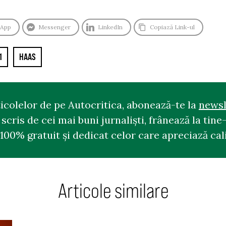
sApp
Messenger
LinkedIn
Copiază Link-ul
1
HAAS
ticolelor de pe Autocritica, abonează-te la
newsl
cris de cei mai buni jurnaliști, frânează la tine-
100% gratuit și dedicat celor care apreciază cali
Articole similare