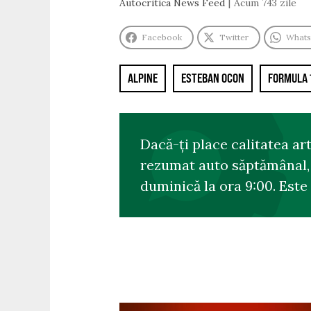
Autocritica News Feed
Acum 743 zile
Facebook
Twitter
What
ALPINE
ESTEBAN OCON
FORMULA 
Dacă-ți place calitatea ar
rezumat auto săptămânal, s
duminică la ora 9:00. Este 