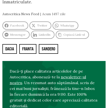
înmatriculate.
Autocritica News Feed
Acum 1497 zile
Facebook
Twitter
WhatsApp
Messenger
LinkedIn
Copiază Link-ul
DACIA
FRANTA
SANDERO
Dacă-ți place calitatea articolelor de pe
Autocritica, abonează-te la
newsletter-ul
nostru
. Un rezumat auto săptămânal, scris de
cei mai buni jurnaliști, frânează la tine-n Inbox
în fiecare duminică la ora 9:00. Este 100%
gratuit și dedicat celor care apreciază calitatea
editorială.