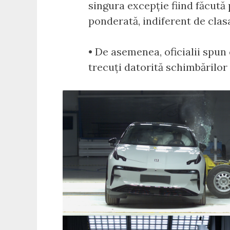
singura excepție fiind făcut
ponderată, indiferent de clasa
• De asemenea, oficialii spun
trecuți datorită schimbărilor c