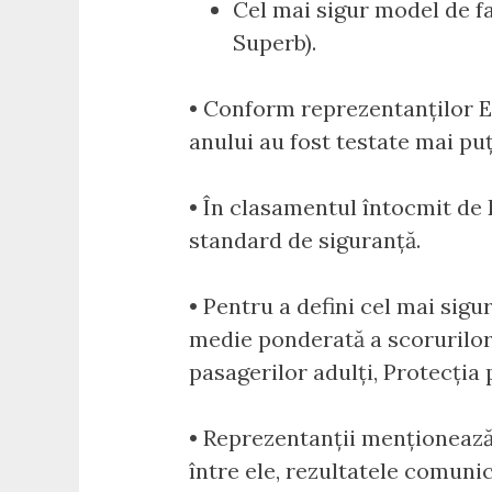
Cel mai sigur model de f
Superb).
• Conform reprezentanților E
anului au fost testate mai pu
• În clasamentul întocmit de
standard de siguranță.
• Pentru a defini cel mai sig
medie ponderată a scorurilor 
pasagerilor adulți, Protecția 
• Reprezentanții menționează
între ele, rezultatele comunic