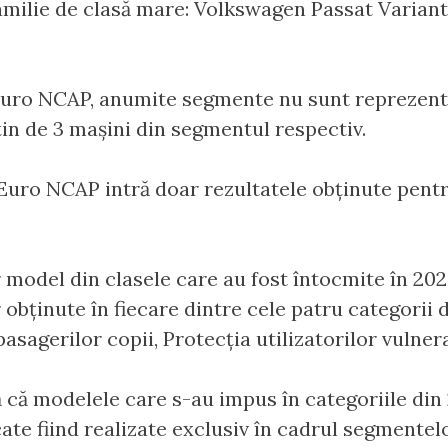
amilie de clasă mare: Volkswagen Passat Varian
uro NCAP, anumite segmente nu sunt reprezenta
țin de 3 mașini din segmentul respectiv.
 Euro NCAP intră doar rezultatele obținute pent
ur model din clasele care au fost întocmite în 20
obținute în fiecare dintre cele patru categorii d
pasagerilor copii, Protecția utilizatorilor vulner
 că modelele care s-au impus în categoriile di
ate fiind realizate exclusiv în cadrul segmentelo