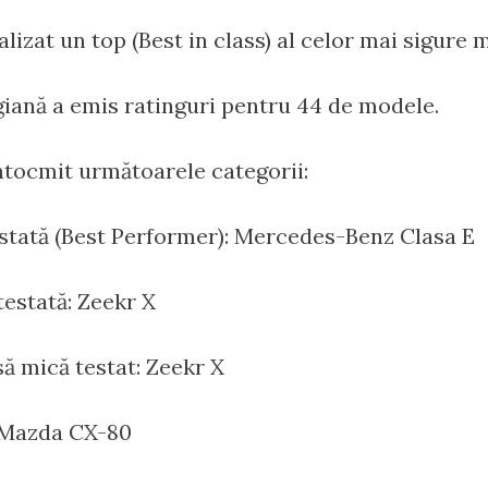
izat un top (Best in class) al celor mai sigure m
lgiană a emis ratinguri pentru 44 de modele.
ntocmit următoarele categorii:
stată (Best Performer): Mercedes-Benz Clasa E
testată: Zeekr X
ă mică testat: Zeekr X
 Mazda CX-80