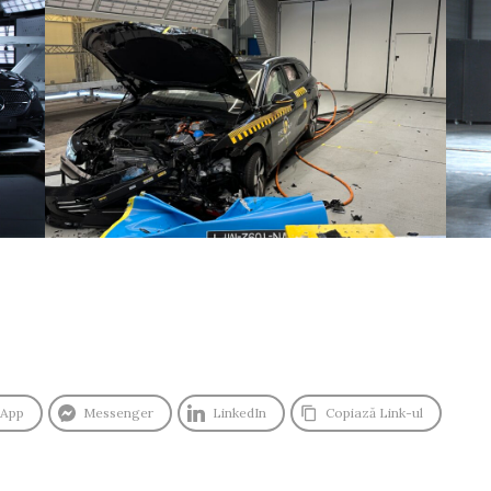
sApp
Messenger
LinkedIn
Copiază Link-ul