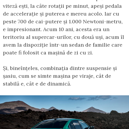
viteză ești, la câte rotații pe minut, apeși pedala
de accelerație și puterea e mereu acolo. Iar cu
peste 700 de cai-putere și 1.000 Newtoni-metru,
e impresionant. Acum 10 ani, acesta era un
teritoriu al supercar-urilor, cu două uși, acum îl
avem la dispoziție într-un sedan de familie care
poate fi folosit ca mașină de zi cu zi.
Și, bineînțeles, combinația dintre suspensie și
șasiu, cum se simte mașina pe viraje, cât de
stabilă e, cât e de dinamică.