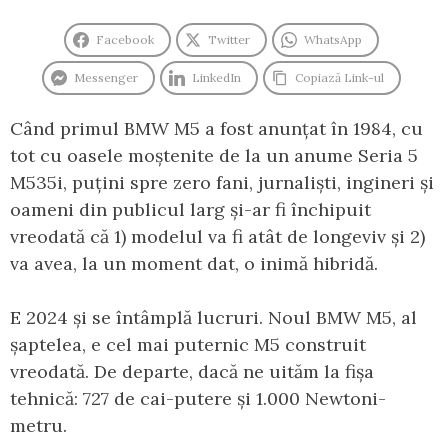
Facebook
Twitter
WhatsApp
Messenger
LinkedIn
Copiază Link-ul
Când primul BMW M5 a fost anunțat în 1984, cu
tot cu oasele moștenite de la un anume Seria 5
M535i, puțini spre zero fani, jurnaliști, ingineri și
oameni din publicul larg și-ar fi închipuit
vreodată că 1) modelul va fi atât de longeviv și 2)
va avea, la un moment dat, o inimă hibridă.
E 2024 și se întâmplă lucruri. Noul BMW M5, al
șaptelea, e cel mai puternic M5 construit
vreodată. De departe, dacă ne uităm la fișa
tehnică: 727 de cai-putere și 1.000 Newtoni-
metru.