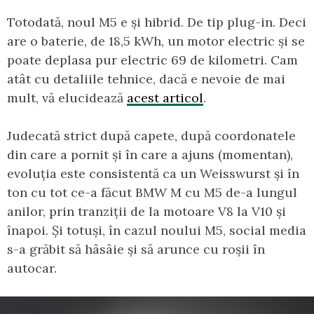
Totodată, noul M5 e și hibrid. De tip plug-in. Deci
are o baterie, de 18,5 kWh, un motor electric și se
poate deplasa pur electric 69 de kilometri. Cam
atât cu detaliile tehnice, dacă e nevoie de mai
mult, vă elucidează
acest articol
.
Judecată strict după capete, după coordonatele
din care a pornit și în care a ajuns (momentan),
evoluția este consistentă ca un Weisswurst și în
ton cu tot ce-a făcut BMW M cu M5 de-a lungul
anilor, prin tranziții de la motoare V8 la V10 și
înapoi. Și totuși, în cazul noului M5, social media
s-a grăbit să hâsâie și să arunce cu roșii în
autocar.