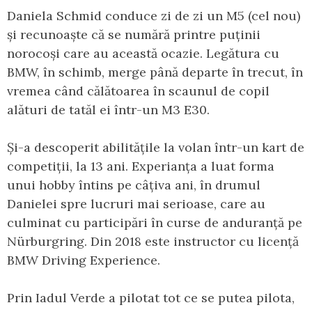
Daniela Schmid conduce zi de zi un M5 (cel nou)
și recunoaște că se numără printre puținii
norocoși care au această ocazie. Legătura cu
BMW, în schimb, merge până departe în trecut, în
vremea când călătoarea în scaunul de copil
alături de tatăl ei într-un M3 E30.
Și-a descoperit abilitățile la volan într-un kart de
competiții, la 13 ani. Experianța a luat forma
unui hobby întins pe câțiva ani, în drumul
Danielei spre lucruri mai serioase, care au
culminat cu participări în curse de anduranță pe
Nürburgring. Din 2018 este instructor cu licență
BMW Driving Experience.
Prin Iadul Verde a pilotat tot ce se putea pilota,