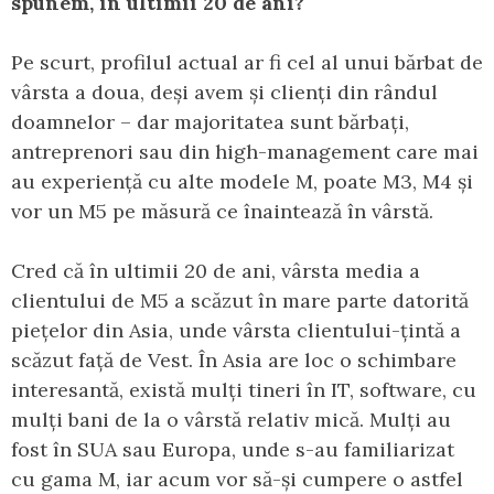
spunem, în ultimii 20 de ani?
Pe scurt, profilul actual ar fi cel al unui bărbat de
vârsta a doua, deși avem și clienți din rândul
doamnelor – dar majoritatea sunt bărbați,
antreprenori sau din high-management care mai
au experiență cu alte modele M, poate M3, M4 și
vor un M5 pe măsură ce înaintează în vârstă.
Cred că în ultimii 20 de ani, vârsta media a
clientului de M5 a scăzut în mare parte datorită
piețelor din Asia, unde vârsta clientului-țintă a
scăzut față de Vest. În Asia are loc o schimbare
interesantă, există mulți tineri în IT, software, cu
mulți bani de la o vârstă relativ mică. Mulți au
fost în SUA sau Europa, unde s-au familiarizat
cu gama M, iar acum vor să-și cumpere o astfel