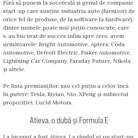
Fără să punem la socoteală și genul de companie
start-up care susține industria auto (furnizori de
orice fel de produse, de la software la hardware),
dintre numele poate mai puțin cunoscute, care
s-au bucurat de succes infim spre zero, avem
următoarele: Bright Automotive, Aptera, Coda
Automotive, Detroit Electric, Fisker Automotive,
Lightning Car Company, Faraday Future, Nikola
și altele.
Pe lista premianților, sau cel puțin a celor încă
în putere: Tesla, Rivian, Nio, XPeng și subiectul
propoziției, Lucid Motors.
Atieva, o dubă și Formula E
La început a fost Atieva. La rândul ei un start-up,