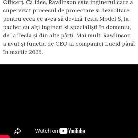
Officer). Ca idee, Rawlinson este inginerul care a
supervizat procesul de proiectare și dezvoltare
pentru ceea ce avea să devină Tesla Model S, la
pachet cu alți ingineri și specialiști în domeniu,
de la Tesla și din alte părți. Mai mult, Rawlinson
a avut și funcția de CEO al companiei Lucid până
în martie 2025.