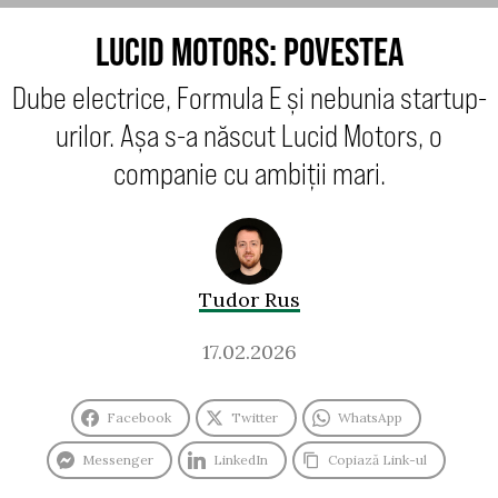
LUCID MOTORS: POVESTEA
Dube electrice, Formula E și nebunia startup-
urilor. Așa s-a născut Lucid Motors, o
companie cu ambiții mari.
Tudor Rus
17.02.2026
Facebook
Twitter
WhatsApp
Messenger
LinkedIn
Copiază Link-ul