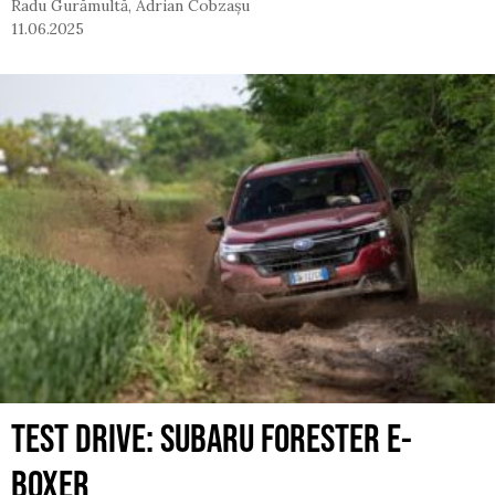
Radu Gurămultă
,
Adrian Cobzașu
11.06.2025
TEST DRIVE: SUBARU FORESTER E-
BOXER