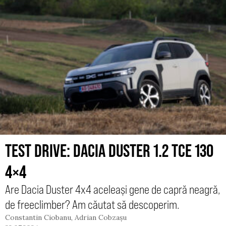
TEST DRIVE: DACIA DUSTER 1.2 TCE 130
4×4
Are Dacia Duster 4x4 aceleași gene de capră neagră,
de freeclimber? Am căutat să descoperim.
Constantin Ciobanu
,
Adrian Cobzașu