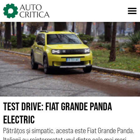
Skip
to
content
TEST DRIVE: FIAT GRANDE PANDA
ELECTRIC
Pătrățos și simpatic, acesta este Fiat Grande Panda.
Italienii au reinterpretat unul dintre cele mai mari