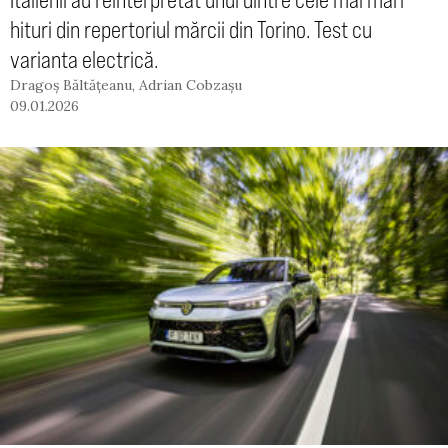
hituri din repertoriul mărcii din Torino. Test cu
varianta electrică.
Dragoș Băltățeanu
,
Adrian Cobzașu
09.01.2026