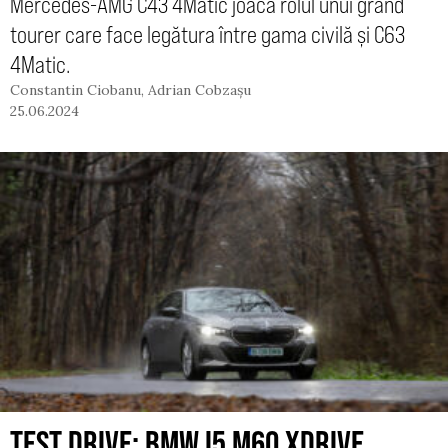
Mercedes-AMG C43 4Matic joacă rolul unui grand
tourer care face legătura între gama civilă și C63
4Matic.
Constantin Ciobanu
,
Adrian Cobzașu
25.06.2024
TEST DRIVE: BMW I5 M60 XDRIVE