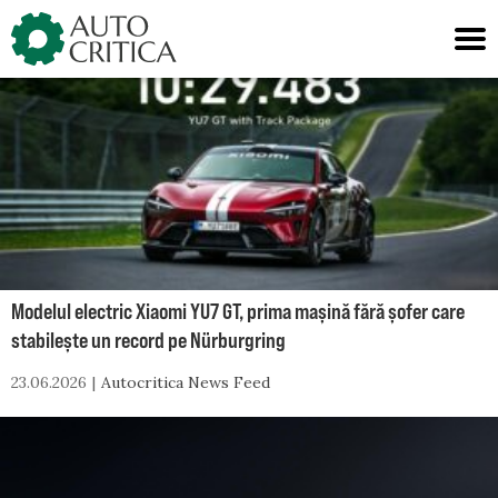
Skip
to
content
Modelul electric Xiaomi YU7 GT, prima mașină fără șofer care
stabilește un record pe Nürburgring
23.06.2026
Autocritica News Feed