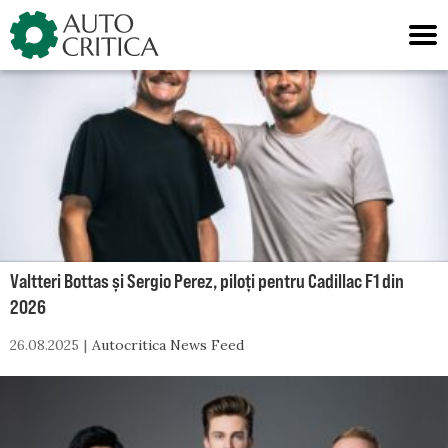
Skip
to
content
Valtteri Bottas și Sergio Perez, piloți pentru Cadillac F1 din
2026
26.08.2025
Autocritica News Feed