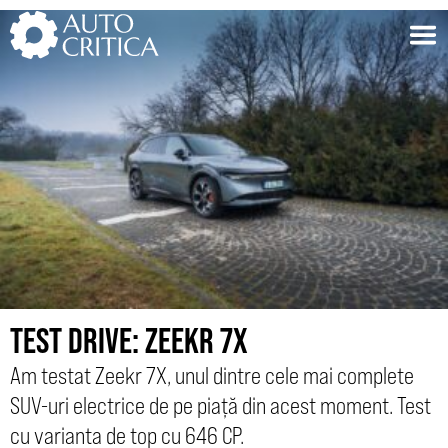
Skip
to
content
TEST DRIVE: ZEEKR 7X
Am testat Zeekr 7X, unul dintre cele mai complete
SUV-uri electrice de pe piață din acest moment. Test
cu varianta de top cu 646 CP.