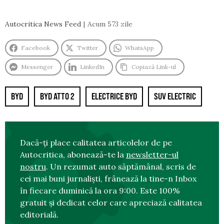
Autocritica News Feed
Acum 573 zile
Facebook
Twitter
WhatsApp
Messenger
LinkedIn
Copiază Link-ul
BYD
BYD ATTO 2
ELECTRICE BYD
SUV ELECTRIC
Dacă-ți place calitatea articolelor de pe
Autocritica, abonează-te la
newsletter-ul
nostru
. Un rezumat auto săptămânal, scris de
cei mai buni jurnaliști, frânează la tine-n Inbox
în fiecare duminică la ora 9:00. Este 100%
gratuit și dedicat celor care apreciază calitatea
editorială.