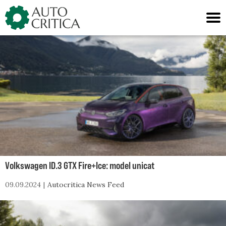
Skip
to
content
Volkswagen ID.3 GTX Fire+Ice: model unicat
09.09.2024
Autocritica News Feed