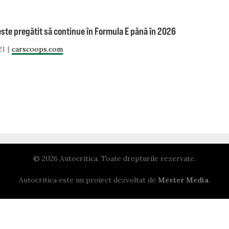
ste pregătit să continue în Formula E până în 2026
21
carscoops.com
© 2026 Autocritica. Toate drepturile rezervate.
Autocritica este un proiect dezvoltat de
Mester Media
.