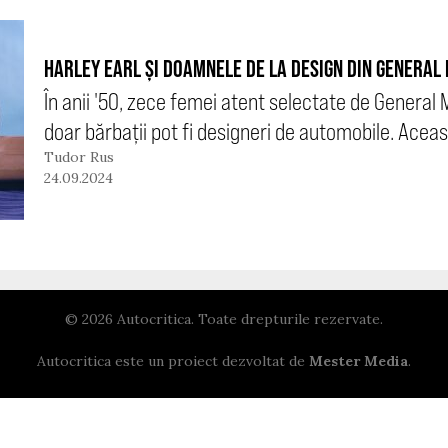
HARLEY EARL ȘI DOAMNELE DE LA DESIGN DIN GENERAL
În anii '50, zece femei atent selectate de General 
doar bărbații pot fi designeri de automobile. Aceas
Tudor Rus
24.09.2024
© 2026 Autocritica. Toate drepturile rezervate.
Autocritica este un proiect dezvoltat de
Mester Media
.