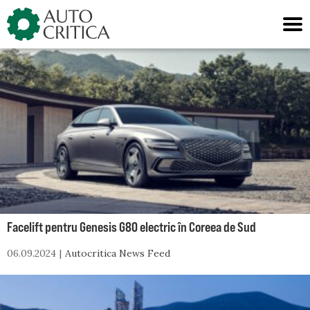
Skip
to
content
Facelift pentru Genesis G80 electric în Coreea de Sud
06.09.2024
Autocritica News Feed