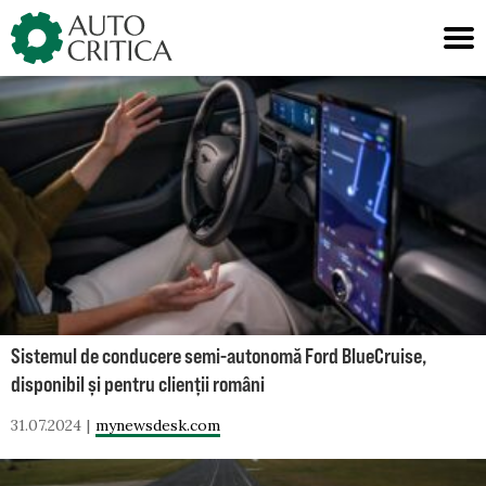
Skip
to
content
Sistemul de conducere semi-autonomă Ford BlueCruise,
disponibil și pentru clienții români
31.07.2024
mynewsdesk.com