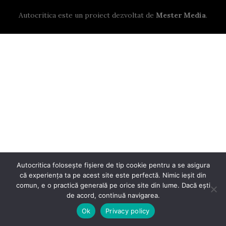
Autocritica este un proiect dezvoltat de
Mester Media
.
Autocritica folosește fișiere de tip cookie pentru a se asigura
că experiența ta pe acest site este perfectă. Nimic ieșit din
comun, e o practică generală pe orice site din lume. Dacă ești
de acord, continuă navigarea.
Ok
Privacy policy