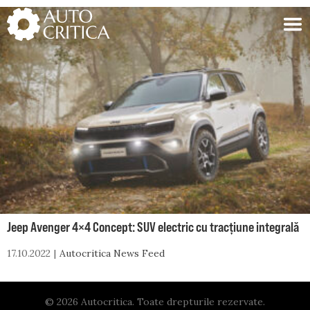
Skip
to
content
Jeep Avenger 4×4 Concept: SUV electric cu tracțiune integrală
17.10.2022
Autocritica News Feed
© 2026 Autocritica. Toate drepturile rezervate.