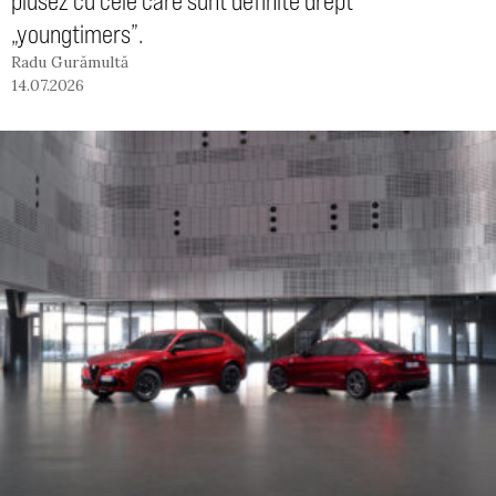
plusez cu cele care sunt definite drept
„youngtimers”.
Radu Gurămultă
14.07.2026