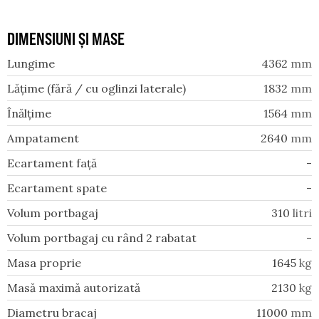
DIMENSIUNI ȘI MASE
Lungime
4362
mm
Lățime (fără / cu oglinzi laterale)
1832
mm
Înălțime
1564
mm
Ampatament
2640
mm
Ecartament față
-
Ecartament spate
-
Volum portbagaj
310
litri
Volum portbagaj cu rând 2 rabatat
-
Masa proprie
1645
kg
Masă maximă autorizată
2130
kg
Diametru bracaj
11000
mm