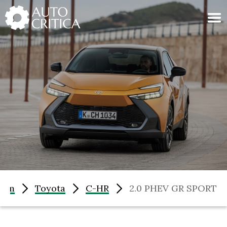
Skip
to
content
oom
Toyota
C-HR
2.0 PHEV GR SPORT