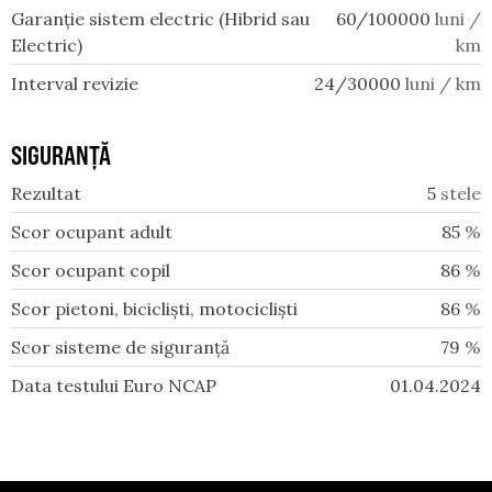
Garanție sistem electric (Hibrid sau
60/100000
luni /
Electric)
km
Interval revizie
24/30000
luni / km
SIGURANȚĂ
Rezultat
5
stele
Scor ocupant adult
85
%
Scor ocupant copil
86
%
Scor pietoni, bicicliști, motocicliști
86
%
Scor sisteme de siguranță
79
%
Data testului Euro NCAP
01.04.2024