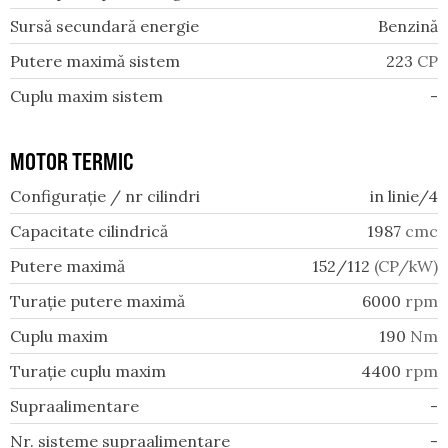
Sursă secundară energie
Benzină
Putere maximă sistem
223
CP
Cuplu maxim sistem
-
MOTOR TERMIC
Configurație / nr cilindri
in linie/4
Capacitate cilindrică
1987
cmc
Putere maximă
152/112
(CP/kW)
Turație putere maximă
6000
rpm
Cuplu maxim
190
Nm
Turație cuplu maxim
4400
rpm
Supraalimentare
-
Nr. sisteme supraalimentare
-