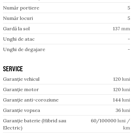
Număr portiere
5
Număr locuri
5
Gardă la sol
137
mm
Unghi de atac
-
Unghi de degajare
-
SERVICE
Garanție vehicul
120
luni
Garanție motor
120
luni
Garanție anti-coroziune
144
luni
Garanție vopsea
36
luni
Garanție baterie (Hibrid sau
60/100000
luni /
Electric)
km