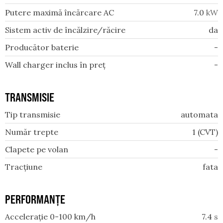
Putere maximă încărcare AC
7.0
kW
Sistem activ de încălzire/răcire
da
Producător baterie
-
Wall charger inclus în preț
-
TRANSMISIE
Tip transmisie
automata
Număr trepte
1 (CVT)
Clapete pe volan
-
Tracțiune
fata
PERFORMANȚE
Accelerație 0-100 km/h
7.4
s