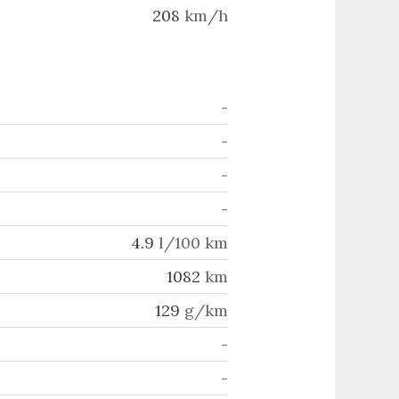
208
km/h
-
-
-
-
4.9
l/100 km
1082
km
129
g/km
-
-