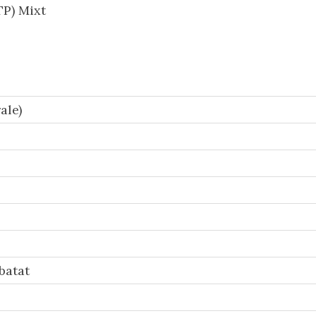
P) Mixt
ale)
batat