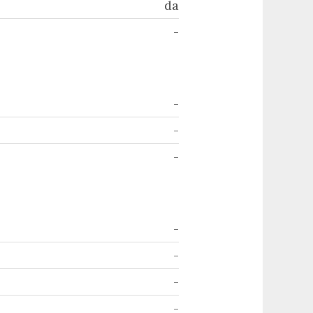
da
-
-
-
-
-
-
-
-