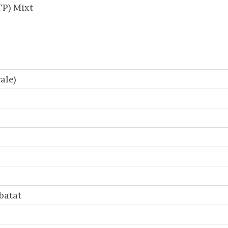
P) Mixt
ale)
batat