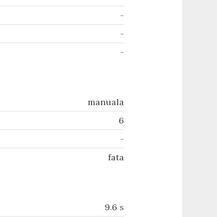
-
-
-
manuala
6
-
fata
9.6
s