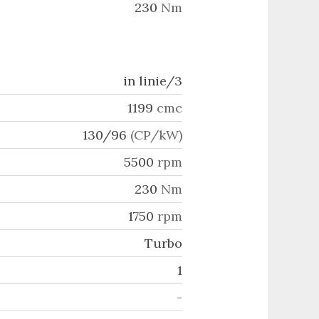
230
Nm
in linie/3
1199
cmc
130/96
(CP/kW)
5500
rpm
230
Nm
1750
rpm
Turbo
1
-