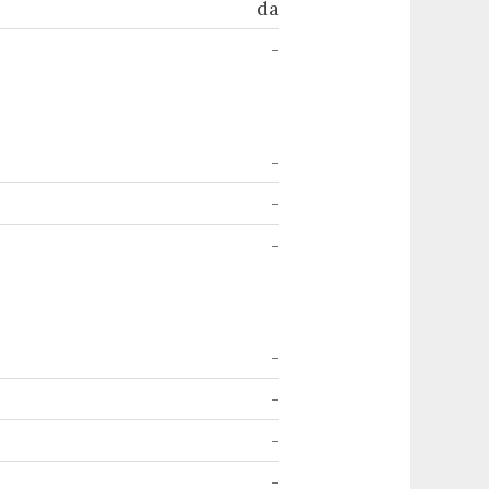
da
-
-
-
-
-
-
-
-