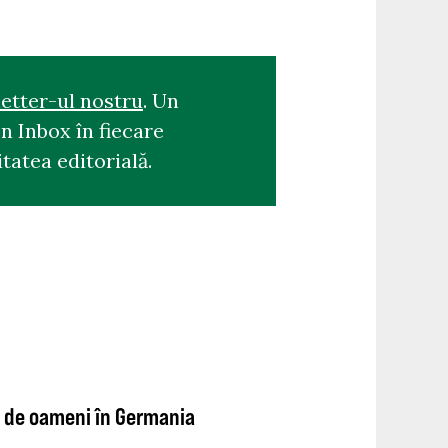
etter-ul nostru
. Un
n Inbox în fiecare
tatea editorială.
00 de oameni în Germania