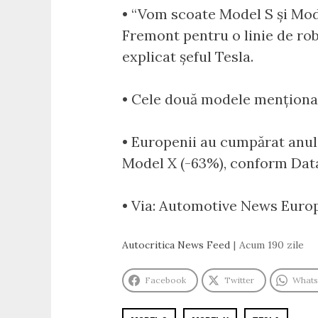
• “Vom scoate Model S și Mode
Fremont pentru o linie de rob
explicat șeful Tesla.
• Cele două modele menționat
• Europenii au cumpărat anul
Model X (-63%), conform Dat
• Via: Automotive News Euro
Autocritica News Feed
Acum 190 zile
Facebook
Twitter
What