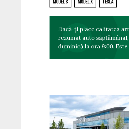
MODEL S
MODEL X
TESLA
Dacă-ți place calitatea ar
rezumat auto săptămânal, s
duminică la ora 9:00. Este 