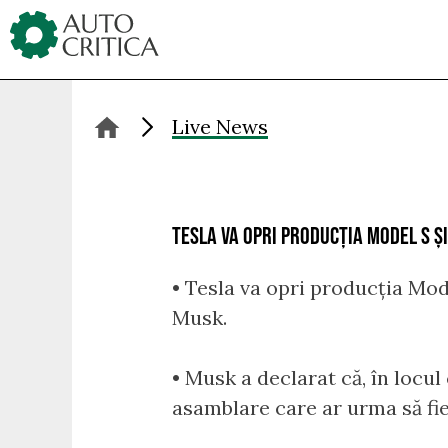
Skip
to
content
Live News
TESLA VA OPRI PRODUCȚIA MODEL S ȘI
• Tesla va opri producția Mod
Musk.
• Musk a declarat că, în locu
asamblare care ar urma să fie 