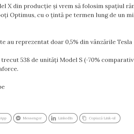
l X din producție și vrem să folosim spațiul răm
oți Optimus, cu o țintă pe termen lung de un mili
e au reprezentat doar 0,5% din vânzările Tesla 
 trecut 538 de unități Model S (-70% comparativ
aforce.
pe
sApp
Messenger
LinkedIn
Copiază Link-ul