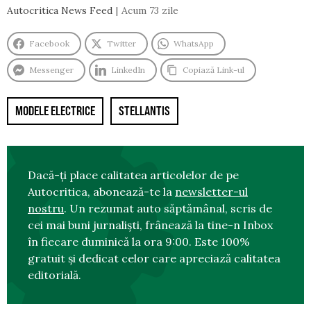
Autocritica News Feed
Acum 73 zile
Facebook
Twitter
WhatsApp
Messenger
LinkedIn
Copiază Link-ul
MODELE ELECTRICE
STELLANTIS
Dacă-ți place calitatea articolelor de pe
Autocritica, abonează-te la
newsletter-ul
nostru
. Un rezumat auto săptămânal, scris de
cei mai buni jurnaliști, frânează la tine-n Inbox
în fiecare duminică la ora 9:00. Este 100%
gratuit și dedicat celor care apreciază calitatea
editorială.