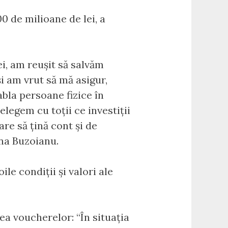
0 de milioane de lei, a
ei, am reuşit să salvăm
şi am vrut să mă asigur,
bla persoane fizice în
legem cu toţii ce investiţii
re să ţină cont şi de
ana Buzoianu.
le condiţii şi valori ale
ea voucherelor: “În situația