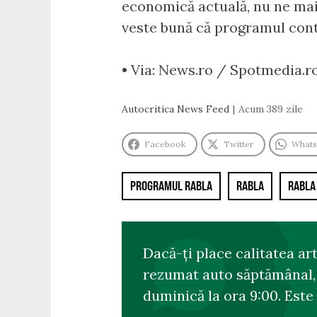
economică actuală, nu ne mai 
veste bună că programul contin
• Via: News.ro / Spotmedia.r
Autocritica News Feed
Acum 389 zile
Facebook
Twitter
What
PROGRAMUL RABLA
RABLA
RABLA
Dacă-ți place calitatea ar
rezumat auto săptămânal, s
duminică la ora 9:00. Este 