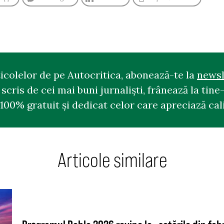
ticolelor de pe Autocritica, abonează-te la
newsl
cris de cei mai buni jurnaliști, frânează la tine-
100% gratuit și dedicat celor care apreciază cali
Articole similare