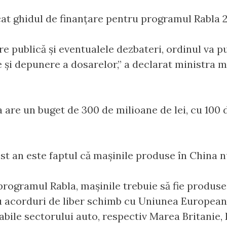
cat ghidul de finanțare pentru programul Rabla 
e publică și eventualele dezbateri, ordinul va p
 și depunere a dosarelor,” a declarat ministra me
a are un buget de 300 de milioane de lei, cu 100
st an este faptul că mașinile produse în China nu
 programul Rabla, mașinile trebuie să fie produs
u acorduri de liber schimb cu Uniunea Europeană
abile sectorului auto, respectiv Marea Britanie, 