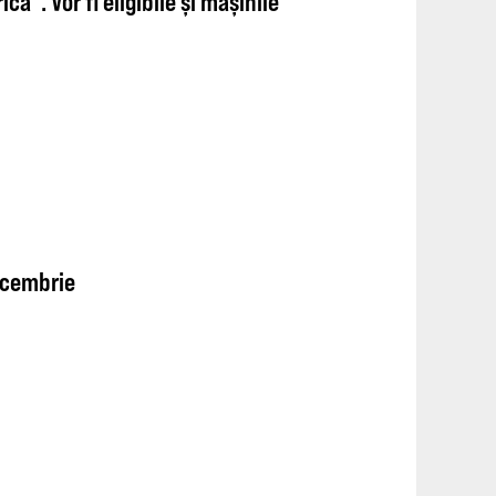
ă“. Vor fi eligibile și mașinile
decembrie