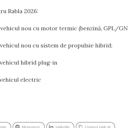
tru Rabla 2026:
tovehicul nou cu motor termic (benzină, GPL/GN
ovehicul nou cu sistem de propulsie hibrid;
vehicul hibrid plug-in
vehicul electric
sApp
Messenger
LinkedIn
Copiază Link-ul