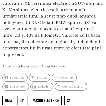
viitorului iX1, versiunea electrică a SUV-ului mic
X1. Versiunea electrică va fi prezentată în
următoarele luni, la scurt timp după lansarea
noii generații X1. Oficialii BMW spun că iX1 va
avea o autonomie maximă estimată cuprinsă
între 413 și 438 de kilometri. Valorile au la bază
informațiile colectate de inginerii și tehnicienii
constructorului în urma testelor efectuate până
în prezent.
Autocritica News Feed
Acum 1600 zile
Facebook
Twitter
WhatsApp
Messenger
LinkedIn
Copiază Link-ul
BMW
IX1
MASINI ELECTRICE
X1