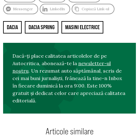
Messenger
LinkedIn
Copiază Link-ul
DACIA
DACIA SPRING
MASINI ELECTRICE
Dacă-ți place calitatea articolelor de pe
Autocritica, abonează-te la
newsletter-ul
nostru
. Un rezumat auto săptămânal, scris de
cei mai buni jurnaliști, frânează la tine-n Inbox
în fiecare duminică la ora 9:00. Este 100%
gratuit și dedicat celor care apreciază calitatea
editorială.
Articole similare