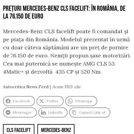
PREȚURI MERCEDES-BENZ CLS FACELIFT: ÎN ROMÂNIA, DE
LA 76.150 DE EURO
Mercedes-Benz CLS facelift poate fi comandat și
pe piața din România. Modelul prezentat în urmă
cu doar câteva săptămâni are un preț de pornire
de 76.150 de euro. Nemții propun șase motorizări.
Cea mai puternică se numește AMG CLS 53
4Matic+ și dezvoltă 435 CP și 520 Nm.
Autocritica News Feed
Acum 1923 zile
Facebook
Twitter
WhatsApp
Messenger
LinkedIn
Copiază Link-ul
CLS FACELIFT
MERCEDES-BENZ