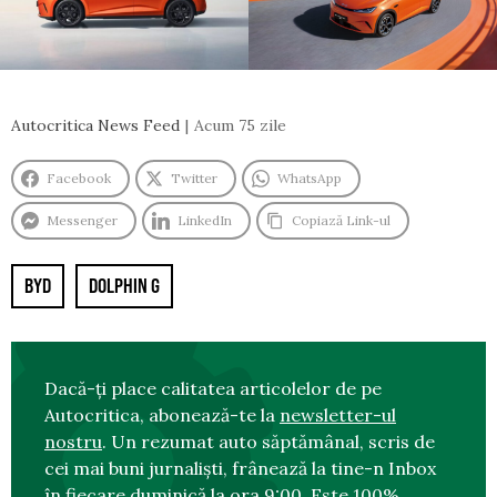
Autocritica News Feed
Acum 75 zile
Facebook
Twitter
WhatsApp
Messenger
LinkedIn
Copiază Link-ul
BYD
DOLPHIN G
Dacă-ți place calitatea articolelor de pe
Autocritica, abonează-te la
newsletter-ul
nostru
. Un rezumat auto săptămânal, scris de
cei mai buni jurnaliști, frânează la tine-n Inbox
în fiecare duminică la ora 9:00. Este 100%