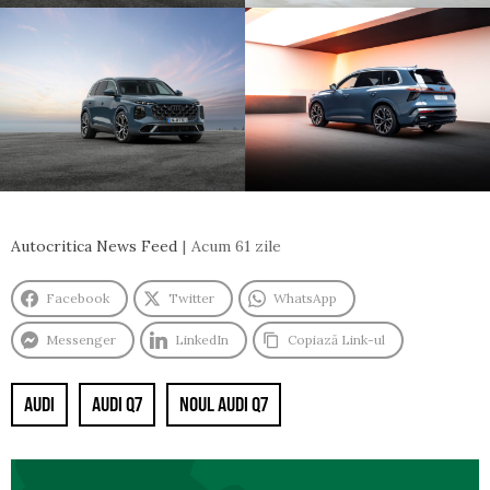
Autocritica News Feed
Acum 61 zile
Facebook
Twitter
WhatsApp
Messenger
LinkedIn
Copiază Link-ul
AUDI
AUDI Q7
NOUL AUDI Q7