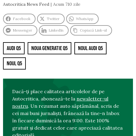
Autocritica News Feed
Acum 710 zile
Facebook
Twitter
WhatsApp
Messenger
LinkedIn
Copiază Link-ul
AUDI Q5
NOUA GENERATIE Q5
NOUL AUDI Q5
NOUL Q5
Dacă-ți place calitatea articolelor de pe
Autocritica, abonează-te la
newsletter-ul
nostru
. Un rezumat auto săptămânal, scris de
cei mai buni jurnaliști, frânează la tine-n Inbox
în fiecare duminică la ora 9:00. Este 100%
gratuit și dedicat celor care apreciază calitatea
editorială.