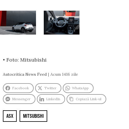
• Foto: Mitsubishi
Autocritica News Feed
Acum 1416 zile
Facebook
Twitter
WhatsApp
Messenger
LinkedIn
Copiază Link-ul
ASX
MITSUBISHI